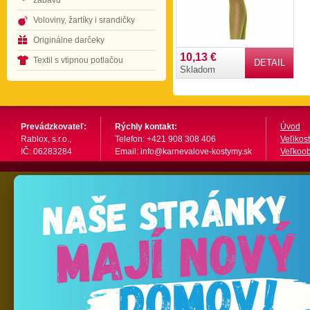
zábavu
Voloviny, žartíky i srandičky
Originálne darčeky
10,13 €
Textil s vtipnou potlačou
DETAIL
Skladom
Prevádzkovateľ:
Rýchly kontakt:
Úvod
Rablox, s.r.o.,
Telefon: +421 908 308 406
Veľikost
IČ: 06283284
Email: info@karnevalove-kostymy.sk
Veľkoo