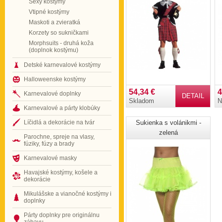
Sexy kostýmy
Vtipné kostýmy
Maskoti a zvieratká
Korzety so sukničkami
Morphsuits - druhá koža
(doplnok kostýmu)
Detské karnevalové kostýmy
Halloweenske kostýmy
54,34 €
4
Karnevalové doplnky
DETAIL
Skladom
N
Karnevalové a párty klobúky
Líčidlá a dekorácie na tvár
Sukienka s volánikmi -
zelená
Parochne, spreje na vlasy,
fúziky, fúzy a brady
Karnevalové masky
Havajské kostýmy, košele a
dekorácie
Mikulášske a vianočné kostýmy i
doplnky
Párty doplnky pre originálnu