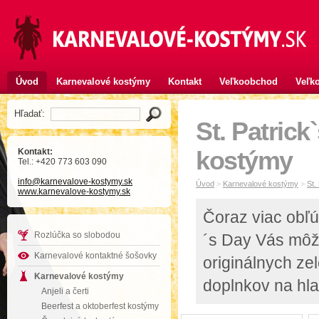
Úvod
Karnevalové kostýmy
Kontakt
Veľkoobchod
Veľko
Hľadať:
St. Patrick
Kontakt:
kostýmy
Tel.: +420 773 603 090
info
@karnevalove-kostymy
.sk
Úvod
>
Karnevalové kostýmy
>
St.
www.karnevalove-kostymy.sk
Čoraz viac obľú
Rozlúčka so slobodou
´s Day Vás môže
Karnevalové kontaktné šošovky
originálnych ze
Karnevalové kostýmy
doplnkov na hl
Anjeli a čerti
Beerfest a oktoberfest kostýmy