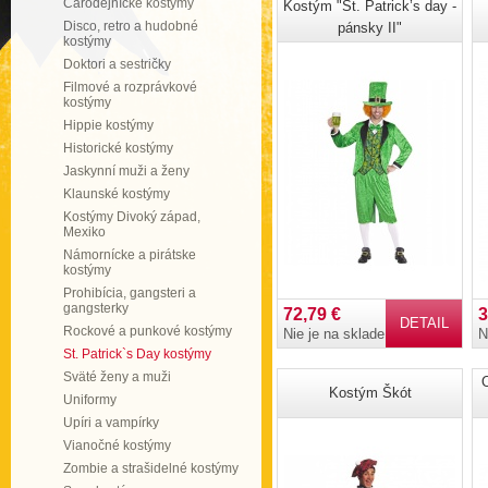
Čarodejnícke kostýmy
Kostým "St. Patrick’s day -
Disco, retro a hudobné
pánsky II"
kostýmy
Doktori a sestričky
Filmové a rozprávkové
kostýmy
Hippie kostýmy
Historické kostýmy
Jaskynní muži a ženy
Klaunské kostýmy
Kostýmy Divoký západ,
Mexiko
Námornícke a pirátske
kostýmy
Prohibícia, gangsteri a
gangsterky
72,79 €
3
DETAIL
Rockové a punkové kostýmy
Nie je na sklade
N
St. Patrick`s Day kostýmy
Sväté ženy a muži
O
Kostým Škót
Uniformy
Upíri a vampírky
Vianočné kostýmy
Zombie a strašidelné kostýmy