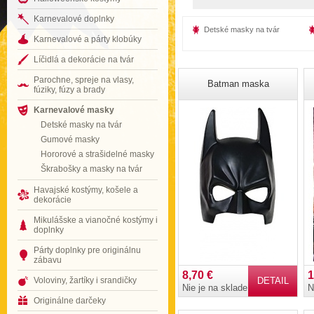
Karnevalové doplnky
Detské masky na tvár
Karnevalové a párty klobúky
Líčidlá a dekorácie na tvár
Parochne, spreje na vlasy,
Batman maska
fúziky, fúzy a brady
Karnevalové masky
Detské masky na tvár
Gumové masky
Hororové a strašidelné masky
Škrabošky a masky na tvár
Havajské kostýmy, košele a
dekorácie
Mikulášske a vianočné kostýmy i
doplnky
Párty doplnky pre originálnu
zábavu
8,70 €
1
Voloviny, žartíky i srandičky
DETAIL
Nie je na sklade
N
Originálne darčeky