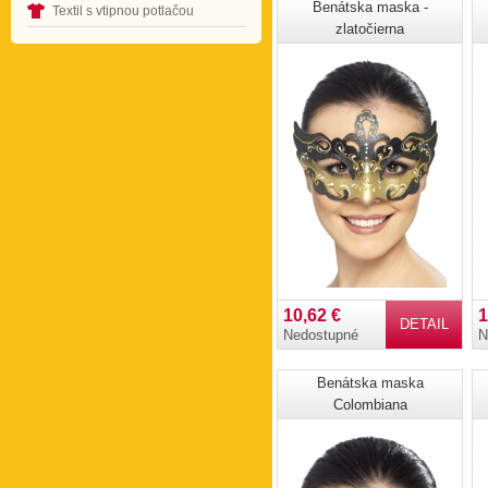
Benátska maska -
Textil s vtipnou potlačou
zlatočierna
10,62 €
1
DETAIL
Nedostupné
N
Benátska maska
Colombiana