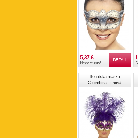
5,37 €
1
DETAIL
Nedostupné
S
Benátska maska
Colombina - tmavá