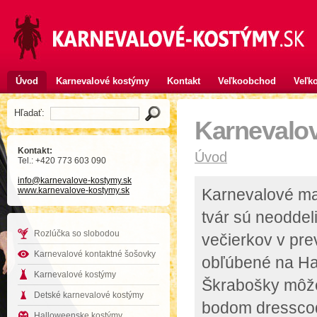
Úvod
Karnevalové kostýmy
Kontakt
Veľkoobchod
Veľko
Hľadať:
Karnevalo
Kontakt:
Úvod
Tel.: +420 773 603 090
info
@karnevalove-kostymy
.sk
www.karnevalove-kostymy.sk
Karnevalové ma
tvár sú neoddel
Rozlúčka so slobodou
večierkov v pr
Karnevalové kontaktné šošovky
obľúbené na Hal
Karnevalové kostýmy
Škrabošky môžet
Detské karnevalové kostýmy
bodom dresscod
Halloweenske kostýmy