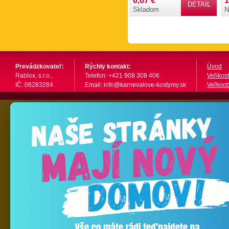
6,67 €
1
DETAIL
Skladom
N
Prevádzkovateľ:
Rýchly kontakt:
Úvod
Rablox, s.r.o.,
Telefon: +421 908 308 406
Veľikost
IČ: 06283284
Email: info@karnevalove-kostymy.sk
Veľkoo