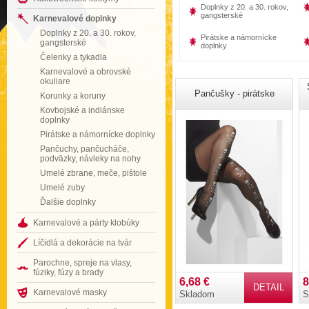
Doplnky z 20. a 30. rokov,
gangsterské
Karnevalové doplnky
Doplnky z 20. a 30. rokov,
Pirátske a námornícke
gangsterské
doplnky
Čelenky a tykadla
Karnevalové a obrovské
okuliare
Pančušky - pirátske
Korunky a koruny
Kovbojské a indiánske
doplnky
Pirátske a námornícke doplnky
Pančuchy, pančucháče,
podväzky, návleky na nohy
Umelé zbrane, meče, pištole
Umelé zuby
Ďalšie doplnky
Karnevalové a párty klobúky
Líčidlá a dekorácie na tvár
Parochne, spreje na vlasy,
fúziky, fúzy a brady
6,68 €
8
DETAIL
Karnevalové masky
Skladom
S