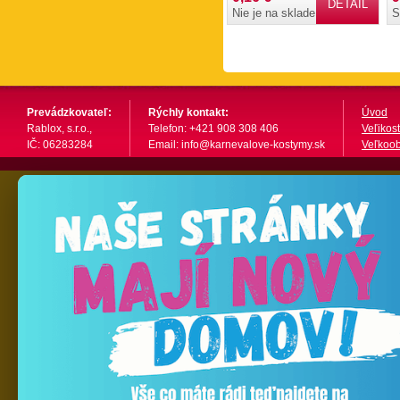
DETAIL
Nie je na sklade
S
Prevádzkovateľ:
Rýchly kontakt:
Úvod
Rablox, s.r.o.,
Telefon: +421 908 308 406
Veľikost
IČ: 06283284
Email: info@karnevalove-kostymy.sk
Veľkoo