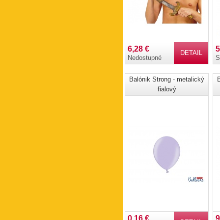
6,28 €
5
DETAIL
Nedostupné
S
Balónik Strong - metalický
B
fialový
0,16 €
9