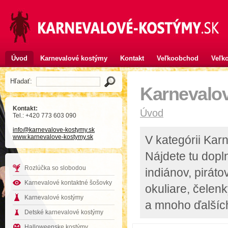
Úvod
Karnevalové kostýmy
Kontakt
Veľkoobchod
Veľko
Hľadať:
Karnevalo
Kontakt:
Úvod
Tel.: +420 773 603 090
info
@karnevalove-kostymy
.sk
www.karnevalove-kostymy.sk
V kategórii Kar
Nájdete tu dopl
Rozlúčka so slobodou
indiánov, pirát
Karnevalové kontaktné šošovky
okuliare, čelen
Karnevalové kostýmy
a mnoho ďalších
Detské karnevalové kostýmy
Halloweenske kostýmy