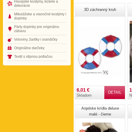
Havajské kostýmy, košele a
dekorácie
3D záchranný kruh
Mikulášske a vianočné kostýmy i
doplnky
Párty doplnky pre originálnu
zábavu
Voloviny, žartíky i srandičky
Originálne darčeky
Textil s vtipnou potlačou
6,01 €
1
DETAIL
Skladom
N
Anjelske krídla deluxe
malé - čierne