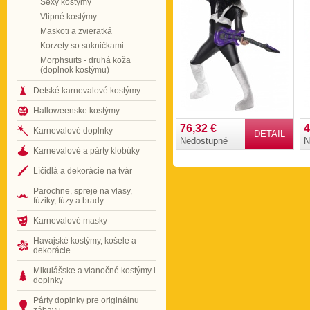
Sexy kostýmy
Vtipné kostýmy
Maskoti a zvieratká
Korzety so sukničkami
Morphsuits - druhá koža
(doplnok kostýmu)
Detské karnevalové kostýmy
Halloweenske kostýmy
76,32 €
4
Karnevalové doplnky
DETAIL
Nedostupné
N
Karnevalové a párty klobúky
Líčidlá a dekorácie na tvár
Parochne, spreje na vlasy,
fúziky, fúzy a brady
Karnevalové masky
Havajské kostýmy, košele a
dekorácie
Mikulášske a vianočné kostýmy i
doplnky
Párty doplnky pre originálnu