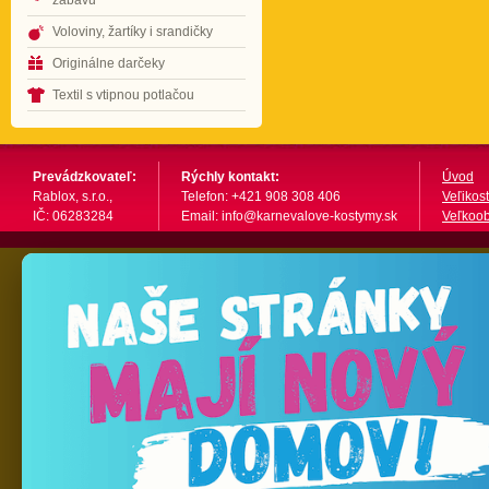
zábavu
Voloviny, žartíky i srandičky
Originálne darčeky
Textil s vtipnou potlačou
Prevádzkovateľ:
Rýchly kontakt:
Úvod
Rablox, s.r.o.,
Telefon: +421 908 308 406
Veľikost
IČ: 06283284
Email: info@karnevalove-kostymy.sk
Veľkoo