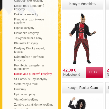
Čarodejnícke kostýmy
Kostým Anarchistu
Disco, retro a hudobné
kostýmy
Doktori a sestričky
Filmové a rozprávkové
kostýmy
Hippie kostýmy
Historické kostýmy
Jaskynní muži a ženy
Klaunské kostýmy
Kostýmy Divoký západ,
Mexiko
Námornícke a pirátske
kostýmy
Prohibícia, gangsteri a
gangsterky
42,00 €
2
DETAIL
Rockové a punkové kostýmy
Nedostupné
N
St. Patrick`s Day kostýmy
Sväté ženy a muži
Kostým Rocker Glam
Uniformy
Upíri a vampírky
Vianočné kostýmy
Zombie a strašidelné kostýmy