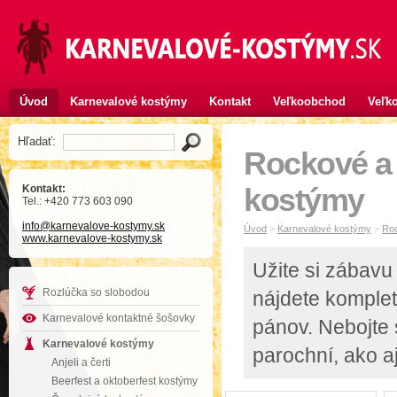
Úvod
Karnevalové kostýmy
Kontakt
Veľkoobchod
Veľko
Hľadať:
Rockové a
Kontakt:
kostýmy
Tel.: +420 773 603 090
info
@karnevalove-kostymy
.sk
Úvod
>
Karnevalové kostýmy
>
Ro
www.karnevalove-kostymy.sk
Užite si zábavu 
Rozlúčka so slobodou
nájdete komple
Karnevalové kontaktné šošovky
pánov. Nebojte 
Karnevalové kostýmy
parochní, ako 
Anjeli a čerti
Beerfest a oktoberfest kostýmy