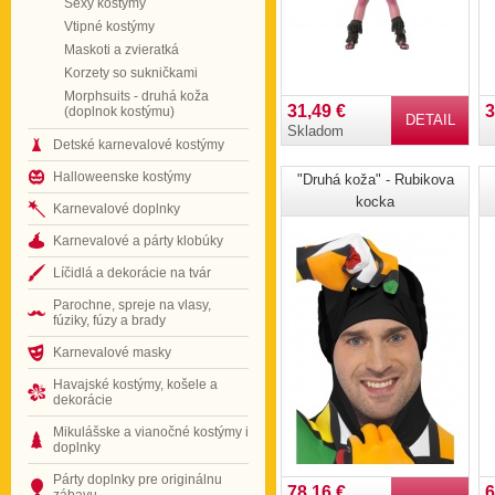
Sexy kostýmy
Vtipné kostýmy
Maskoti a zvieratká
Korzety so sukničkami
Morphsuits - druhá koža
31,49 €
3
(doplnok kostýmu)
DETAIL
Skladom
Detské karnevalové kostýmy
Halloweenske kostýmy
"Druhá koža" - Rubikova
kocka
Karnevalové doplnky
Karnevalové a párty klobúky
Líčidlá a dekorácie na tvár
Parochne, spreje na vlasy,
fúziky, fúzy a brady
Karnevalové masky
Havajské kostýmy, košele a
dekorácie
Mikulášske a vianočné kostýmy i
doplnky
Párty doplnky pre originálnu
78,16 €
6