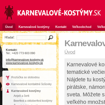
Úvod
Karnevalové kostýmy
Kontakt
Veľkoobchod
Veľko
Hľadať:
Karnevalo
Kontakt:
Úvod
Tel.: +420 773 603 090
info
@karnevalove-kostymy
.sk
www.karnevalove-kostymy.sk
Karnevalové kos
tematické večie
Rozlúčka so slobodou
Nájdete tu kostý
Karnevalové kontaktné šošovky
pirátske, námor
Karnevalové kostýmy
sveta. Môžete s
Anjeli a čerti
veľkého množstv
Beerfest a oktoberfest kostýmy