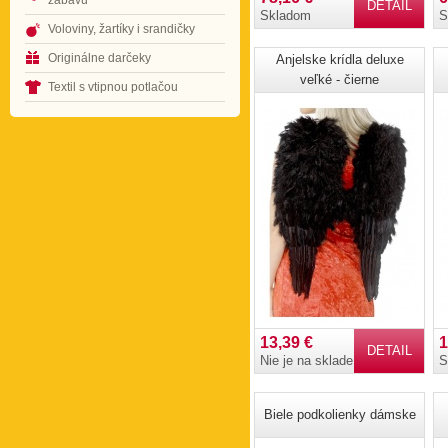
zábavu
DETAIL
Skladom
S
Voloviny, žartíky i srandičky
Originálne darčeky
Anjelske krídla deluxe
veľké - čierne
Textil s vtipnou potlačou
13,39 €
1
DETAIL
Nie je na sklade
S
Biele podkolienky dámske