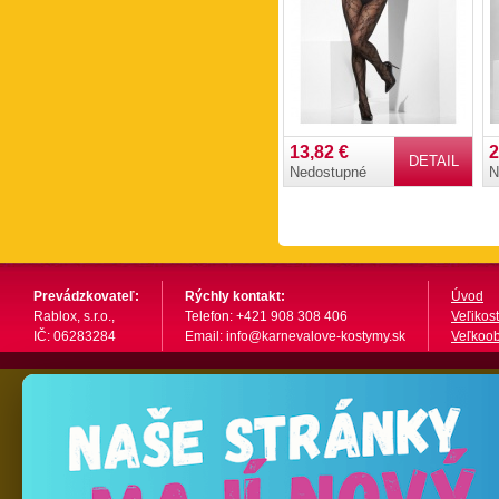
13,82 €
2
DETAIL
Nedostupné
N
Prevádzkovateľ:
Rýchly kontakt:
Úvod
Rablox, s.r.o.,
Telefon: +421 908 308 406
Veľikost
IČ: 06283284
Email: info@karnevalove-kostymy.sk
Veľkoo