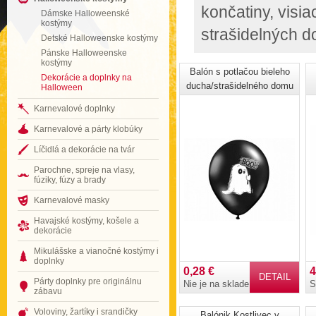
končatiny, visi
Dámske Halloweenské
kostýmy
strašidelných d
Detské Halloweenske kostýmy
Pánske Halloweenske
kostýmy
Balón s potlačou bieleho
Dekorácie a doplnky na
ducha/strašidelného domu
Halloween
Karnevalové doplnky
Karnevalové a párty klobúky
Líčidlá a dekorácie na tvár
Parochne, spreje na vlasy,
fúziky, fúzy a brady
Karnevalové masky
Havajské kostýmy, košele a
dekorácie
Mikulášske a vianočné kostýmy i
doplnky
0,28 €
4
DETAIL
Párty doplnky pre originálnu
Nie je na sklade
S
zábavu
Voloviny, žartíky i srandičky
Balónik Kostlivec v