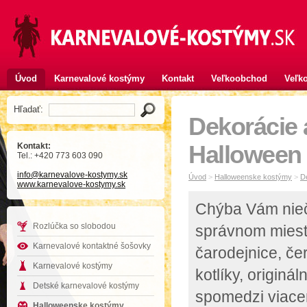
Úvod
Karnevalové kostýmy
Kontakt
Veľkoobchod
Veľko
Hľadať:
Dekorácie 
Kontakt:
Halloween
Tel.: +420 773 603 090
info
@karnevalove-kostymy
.sk
Úvod
>
Halloweenske kostýmy
>
D
www.karnevalove-kostymy.sk
Chýba Vám nie
Rozlúčka so slobodou
správnom mieste
Karnevalové kontaktné šošovky
čarodejnice, čer
Karnevalové kostýmy
kotlíky, origin
Detské karnevalové kostýmy
spomedzi viacer
Halloweenske kostýmy