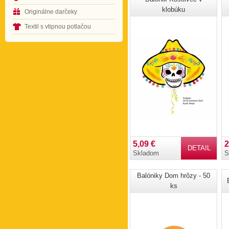
klobúku
Originálne darčeky
Textil s vtipnou potlačou
5,09 €
2
DETAIL
Skladom
S
Balóniky Dom hrôzy - 50
ks