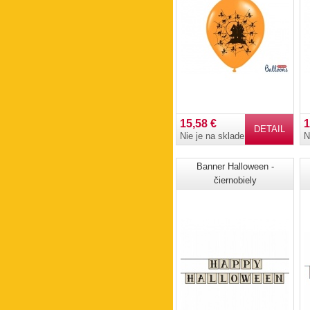
15,58 €
1
DETAIL
Nie je na sklade
N
Banner Halloween -
čiernobiely