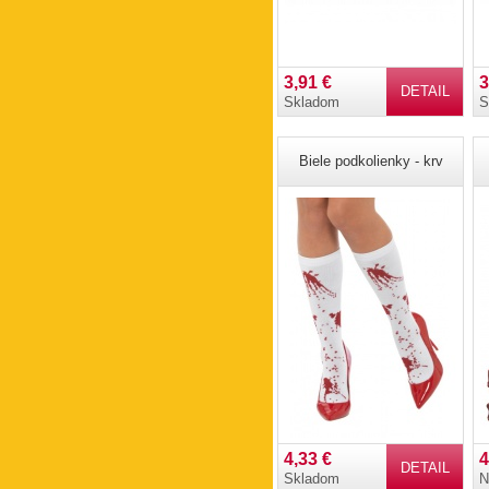
3,91 €
3
DETAIL
Skladom
S
Biele podkolienky - krv
4,33 €
4
DETAIL
Skladom
N