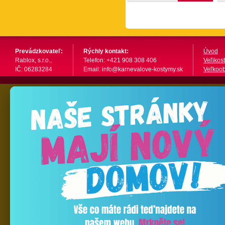
Prevádzkovateľ:
Rýchly kontakt:
Úvod
Rablox, s.r.o.,
Telefon: +421 908 308 406
Veľikost
IČ: 06283284
Email: info@karnevalove-kostymy.sk
Veľkoo