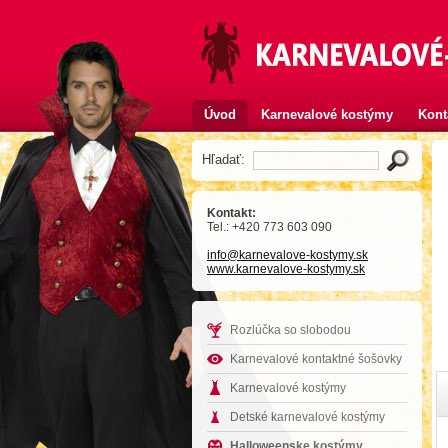
Úvod
Karnevalové kostýmy
Kont
Hľadať:
Kontakt:
Tel.: +420 773 603 090
info
@karnevalove-kostymy
.sk
www.karnevalove-kostymy.sk
Rozlúčka so slobodou
Karnevalové kontaktné šošovky
Karnevalové kostýmy
Detské karnevalové kostýmy
Halloweenske kostýmy