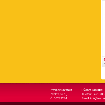
N
Prevádzkovateľ:
Rýchly kontakt:
Rablox, s.r.o.,
Telefon: +421 908
IČ: 06283284
Email: info@karne