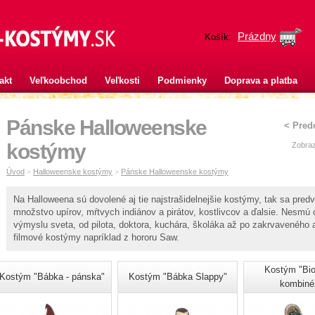
Prázdny
Košík:
akt
Veľkoobchod
Veľkosti
Podmienky
Doprava a platba
Pánske Halloweenske
< Pred
kostýmy
Zobraz
Úvod
>
Halloweenske kostýmy
>
Pánske Halloweenske kostýmy
Na Halloweena sú dovolené aj tie najstrašidelnejšie kostýmy, tak sa pred
množstvo upírov, mŕtvych indiánov a pirátov, kostlivcov a ďalsie. Nesm
výmyslu sveta, od pilota, doktora, kuchára, školáka až po zakrvaveného a
filmové kostýmy napríklad z hororu Saw.
Kostým "Bio
Kostým "Bábka - pánska"
Kostým "Bábka Slappy"
kombiné