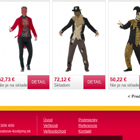
62,73 €
72,12 €
50,22 €
DETAIL
DETAIL
ie je na sklade
Skladom
Nie je na sklade
< Pre
Úvod
Podmienky
 308 406
Veľikosti
Referencie
valove-kostymy.sk
Veľkoobchod
Kontakt