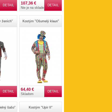
107,36 €
DETAIL
DETAIL
Nie je na sklade
 ženích"
Kostým "Ošumelý klaun"
64,40 €
DETAIL
DETAIL
Skladom
elný šašo"
Kostým "Upír II"