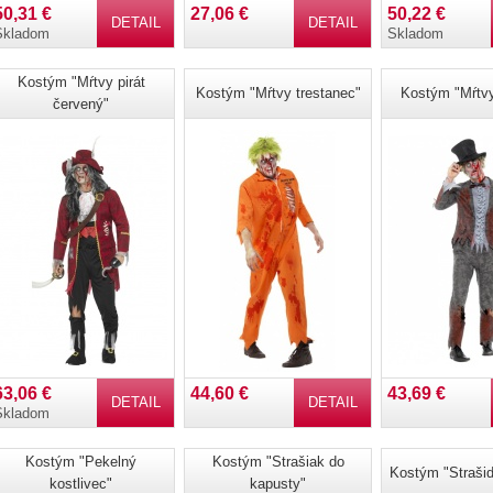
50,31 €
27,06 €
50,22 €
DETAIL
DETAIL
Skladom
Skladom
Kostým "Mŕtvy pirát
Kostým "Mŕtvy trestanec"
Kostým "Mŕtvy
červený"
63,06 €
44,60 €
43,69 €
DETAIL
DETAIL
Skladom
Kostým "Pekelný
Kostým "Strašiak do
Kostým "Strašid
kostlivec"
kapusty"