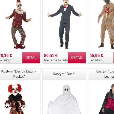
78,16 €
80,51 €
45,95 €
DETAIL
DETAIL
Skladom
Nie je na sklade
Skladom
Kostým "Desivý klaun -
Kostým "Ele
Kostým "Duch"
Maskot"
Lucifer