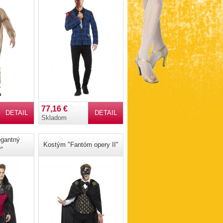
77,16 €
DETAIL
DETAIL
Skladom
gantný
Kostým "Fantóm opery II"
"