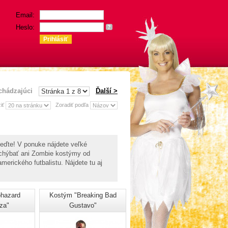
Email:
Heslo:
?
chádzajúci
Ďalší >
iť
Zoradiť podľa
veďte! V ponuke nájdete veľké
ú chýbať ani Zombie kostýmy od
merického futbalistu. Nájdete tu aj
hazard
Kostým "Breaking Bad
za"
Gustavo"