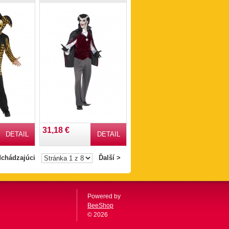
31,18 €
DETAIL
DETAIL
dchádzajúci
Ďalší >
Powered by
BeeShop
© 2026