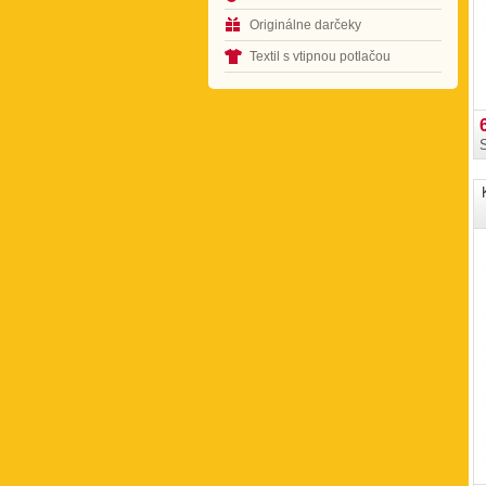
Originálne darčeky
Textil s vtipnou potlačou