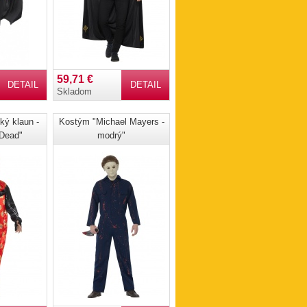
59,71 €
DETAIL
DETAIL
Skladom
ý klaun -
Kostým "Michael Mayers -
 Dead"
modrý"