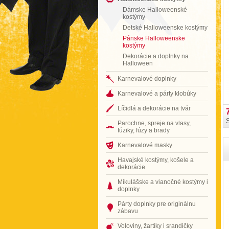
Dámske Halloweenské
kostýmy
Detské Halloweenske kostýmy
Pánske Halloweenske
kostýmy
Dekorácie a doplnky na
Halloween
Karnevalové doplnky
Karnevalové a párty klobúky
Líčidlá a dekorácie na tvár
Parochne, spreje na vlasy,
fúziky, fúzy a brady
Karnevalové masky
Havajské kostýmy, košele a
dekorácie
Mikulášske a vianočné kostýmy i
doplnky
Párty doplnky pre originálnu
zábavu
Voloviny, žartíky i srandičky