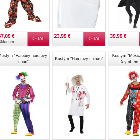
67,09 €
23,99 €
39,99 €
DETAIL
DETAIL
Skladom
Kostým "Farebný hororový
Kostým "Mexick
Kostým "Hororový chirurg"
klaun"
Day of the