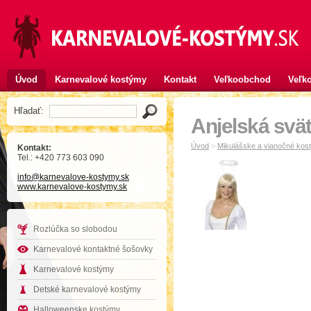
Úvod
Karnevalové kostýmy
Kontakt
Veľkoobchod
Veľko
Hľadať:
Anjelská svät
Úvod
>
Mikulášske a vianočné kost
Kontakt:
Tel.: +420 773 603 090
info
@karnevalove-kostymy
.sk
www.karnevalove-kostymy.sk
Rozlúčka so slobodou
Karnevalové kontaktné šošovky
Karnevalové kostýmy
Detské karnevalové kostýmy
Halloweenske kostýmy