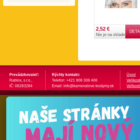
2,52 €
DETA
Nie je na sklade
Prevádzkovateľ:
Rýchly kontakt:
Úvod
Rablox, s.r.o.,
Telefon: +421 908 308 406
Veľikost
IČ: 06283284
Email: info@karnevalove-kostymy.sk
Veľkoo