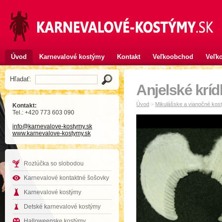
Úvod
Karnevalové kostýmy
Kontakt
Veľkoobchod
Veľko
Hľadať:
Anjelské kríd
Úvod
>
Mikulášske a vianočné kost
Kontakt:
Tel.: +420 773 603 090
info
@karnevalove-kostymy
.sk
www.karnevalove-kostymy.sk
Rozlúčka so slobodou
Karnevalové kontaktné šošovky
Karnevalové kostýmy
Detské karnevalové kostýmy
Halloweenske kostýmy