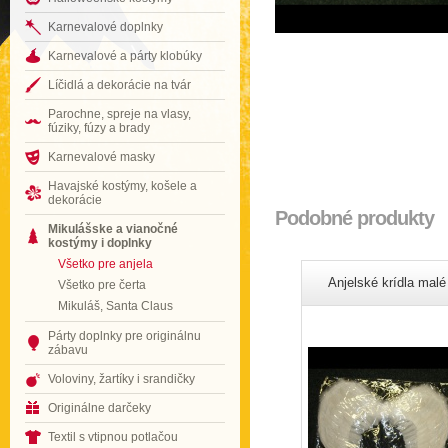
Karnevalové doplnky
Karnevalové a párty klobúky
Líčidlá a dekorácie na tvár
Parochne, spreje na vlasy,
fúziky, fúzy a brady
Karnevalové masky
Havajské kostýmy, košele a
dekorácie
Podobné produkty
Mikulášske a vianočné
kostýmy i doplnky
Všetko pre anjela
Anjelské krídla malé
Všetko pre čerta
Mikuláš, Santa Claus
Párty doplnky pre originálnu
zábavu
Voloviny, žartíky i srandičky
Originálne darčeky
Textil s vtipnou potlačou