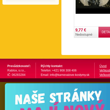
9,77 €
DETA
Nedostupné
Prevádzkovateľ:
Rýchly kontakt:
Úvod
Rablox, s.r.o.,
Telefon: +421 908 308 406
Veľikost
IČ: 06283284
Email: info@karnevalove-kostymy.sk
Veľkoo