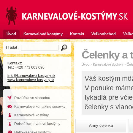
Úvod
Karnevalové kostýmy
Kontakt
Veľkoobchod
Veľko
Hľadať:
Čelenky a 
Kontakt:
Úvod
>
Karnevalové doplnky
>
Čele
Tel.: +420 773 603 090
info
@karnevalove-kostymy
.sk
Váš kostým môže
www.karnevalove-kostymy.sk
V ponuke máme 
tykadlá pre včie
Rozlúčka so slobodou
čelenky s viano
Karnevalové kontaktné šošovky
Karnevalové kostýmy
Detské karnevalové kostýmy
Army čelenka
Halloweenske kostýmy