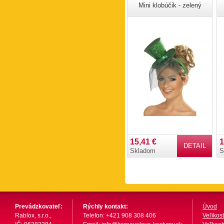
Mini klobúčik - zelený
15,41 €
1
DETAIL
Skladom
S
Prevádzkovateľ:
Rýchly kontakt:
Úvod
Rablox, s.r.o.,
Telefon: +421 908 308 406
Veľikost