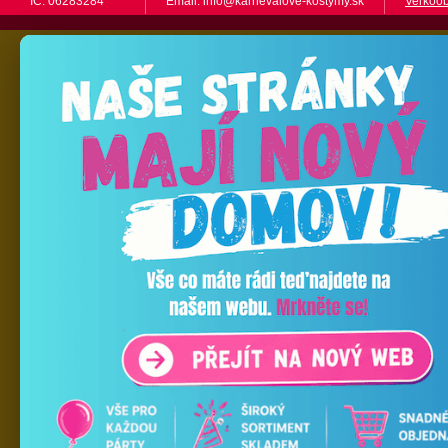
IČ: 06283284
Email: info@karnevalove-kostymy.sk
Veľkoo