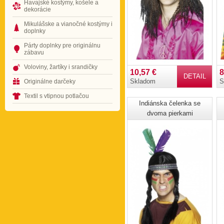
Havajské kostýmy, košele a
dekorácie
Mikulášske a vianočné kostýmy i
doplnky
Párty doplnky pre originálnu
zábavu
Voloviny, žartíky i srandičky
10,57 €
8
DETAIL
Skladom
S
Originálne darčeky
Textil s vtipnou potlačou
Indiánska čelenka se
dvoma pierkami