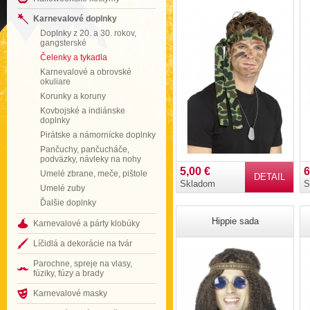
Karnevalové doplnky
Doplnky z 20. a 30. rokov,
gangsterské
Čelenky a tykadla
Karnevalové a obrovské
okuliare
Korunky a koruny
Kovbojské a indiánske
doplnky
Pirátske a námornícke doplnky
Pančuchy, pančucháče,
podväzky, návleky na nohy
5,00 €
6
Umelé zbrane, meče, pištole
DETAIL
Skladom
S
Umelé zuby
Ďalšie doplnky
Hippie sada
Karnevalové a párty klobúky
Líčidlá a dekorácie na tvár
Parochne, spreje na vlasy,
fúziky, fúzy a brady
Karnevalové masky