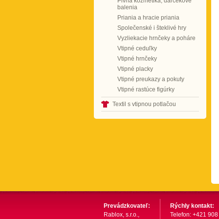
Pivná kozmetika, darčekové
balenia
Priania a hracie priania
Společenské i šteklivé hry
Vyzliekacie hrnčeky a poháre
Vtipné ceduľky
Vtipné hrnčeky
Vtipné placky
Vtipné preukazy a pokuty
Vtipné rastúce figúrky
Textil s vtipnou potlačou
Prevádzkovateľ:
Rýchly kontakt:
Rablox, s.r.o.,
Telefon: +421 908