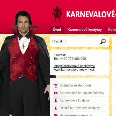
Úvod
Karnevalové kostýmy
Kont
Hľadať:
Kontakt:
Tel.: +420 773 603 090
info
@karnevalove-kostymy
.sk
www.karnevalove-kostymy.sk
Rozlúčka so slobodou
Karnevalové kontaktné šošovky
Karnevalové kostýmy
Detské karnevalové kostýmy
Halloweenske kostýmy