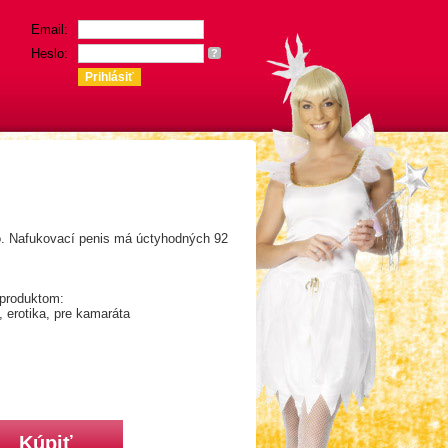
Email:
Heslo:
?
o. Nafukovací penis má úctyhodných 92
 produktom:
, erotika, pre kamaráta