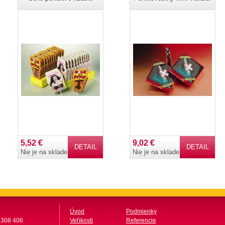
5,52 €
9,02 €
DETAIL
DETAIL
Nie je na sklade
Nie je na sklade
Úvod
Podmienky
 308 406
Veľikosti
Referencie