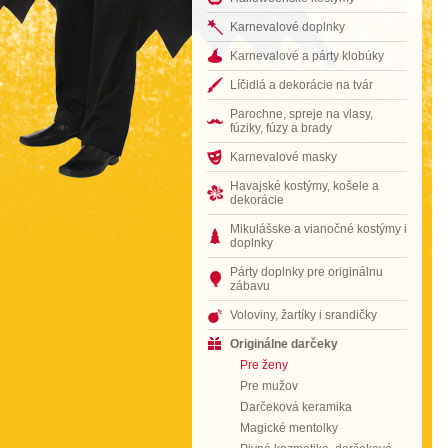
Karnevalové doplnky
Karnevalové a párty klobúky
Líčidlá a dekorácie na tvár
Parochne, spreje na vlasy,
fúziky, fúzy a brady
Karnevalové masky
Havajské kostýmy, košele a
dekorácie
Mikulášske a vianočné kostýmy i
doplnky
Párty doplnky pre originálnu
zábavu
Voloviny, žartíky i srandičky
Originálne darčeky
Pre ženy
Pre mužov
Darčeková keramika
Magické mentolky