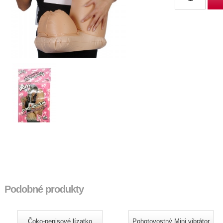
Podobné produkty
Čoko-penisové lízatko
Pohotovostný Mini vibrátor