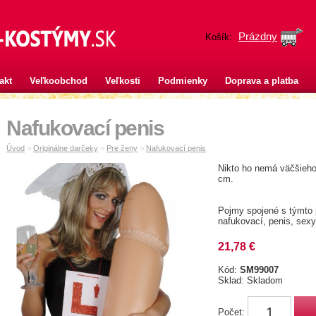
Prázdny
Košík:
akt
Veľkoobchod
Veľkosti
Podmienky
Doprava a platba
Nafukovací penis
Úvod
>
Originálne darčeky
>
Pre ženy
>
Nafukovací penis
Nikto ho nemá väčšieh
cm.
Pojmy spojené s týmto
nafukovací, penis, sexy
21,78 €
Kód:
SM99007
Sklad: Skladom
Počet: