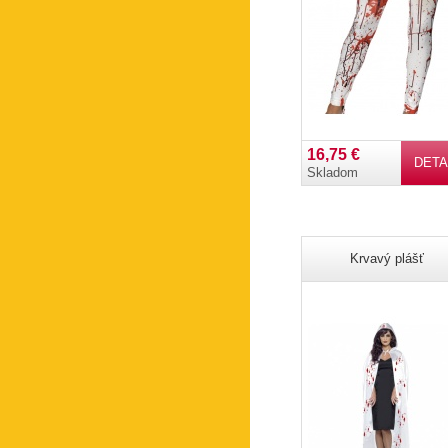
16,75 €
DETA
Skladom
Krvavý plášť