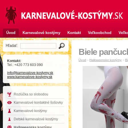
Úvod
Karnevalové kostýmy
Kontakt
Veľkoobchod
Veľko
Hľadať:
Biele pančuc
Úvod
>
Halloweenske kostýmy
>
B
Kontakt:
Tel.: +420 773 603 090
info
@karnevalove-kostymy
.sk
www.karnevalove-kostymy.sk
Rozlúčka so slobodou
Karnevalové kontaktné šošovky
Karnevalové kostýmy
Detské karnevalové kostýmy
Halloweenske kostýmy