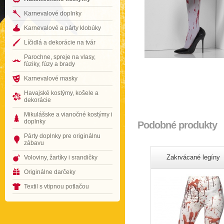
Karnevalové doplnky
Karnevalové a párty klobúky
Líčidlá a dekorácie na tvár
Parochne, spreje na vlasy,
fúziky, fúzy a brady
Karnevalové masky
Havajské kostýmy, košele a
dekorácie
Mikulášske a vianočné kostýmy i
doplnky
Podobné produkty
Párty doplnky pre originálnu
zábavu
Zakrvácané legíny
Voloviny, žartíky i srandičky
Originálne darčeky
Textil s vtipnou potlačou