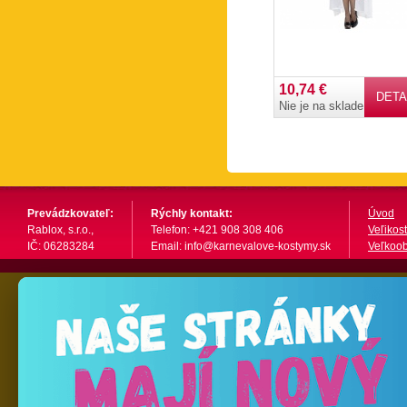
10,74 €
DETA
Nie je na sklade
Prevádzkovateľ:
Rýchly kontakt:
Úvod
Rablox, s.r.o.,
Telefon: +421 908 308 406
Veľikost
IČ: 06283284
Email: info@karnevalove-kostymy.sk
Veľkoo