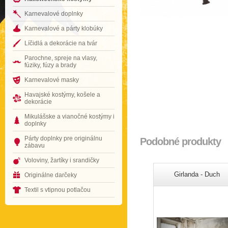
Karnevalové doplnky
Karnevalové a párty klobúky
Líčidlá a dekorácie na tvár
Parochne, spreje na vlasy,
fúziky, fúzy a brady
Karnevalové masky
Havajské kostýmy, košele a
dekorácie
Mikulášske a vianočné kostýmy i
doplnky
Párty doplnky pre originálnu
Podobné produkty
zábavu
Voloviny, žartíky i srandičky
Girlanda - Duch
Originálne darčeky
Textil s vtipnou potlačou