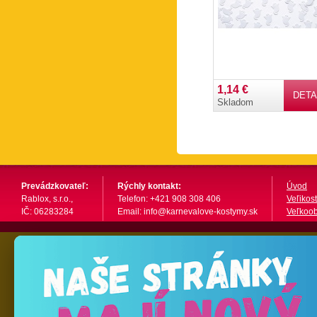
1,14 €
DETA
Skladom
Prevádzkovateľ:
Rýchly kontakt:
Úvod
Rablox, s.r.o.,
Telefon: +421 908 308 406
Veľikost
IČ: 06283284
Email: info@karnevalove-kostymy.sk
Veľkoo