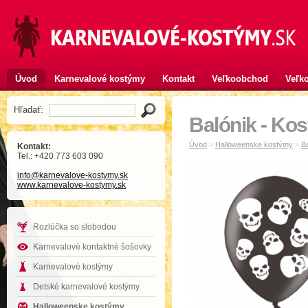
Úvod
Karnevalové kostýmy
Kontakt
Veľkoobchod
Veľko
Hľadať:
Balónik - Kos
Úvod
>
Halloweenske kostýmy
>
Ba
Kontakt:
Tel.: +420 773 603 090
info
@karnevalove-kostymy
.sk
www.karnevalove-kostymy.sk
Rozlúčka so slobodou
Karnevalové kontaktné šošovky
Karnevalové kostýmy
Detské karnevalové kostýmy
Halloweenske kostýmy