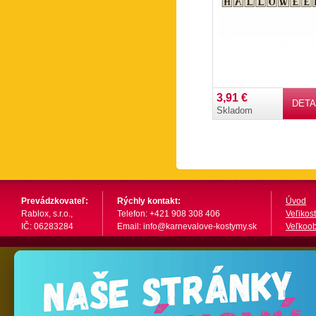
3,91 €
DETA
Skladom
Prevádzkovateľ:
Rýchly kontakt:
Úvod
Rablox, s.r.o.,
Telefon: +421 908 308 406
Veľikost
IČ: 06283284
Email: info@karnevalove-kostymy.sk
Veľkoo