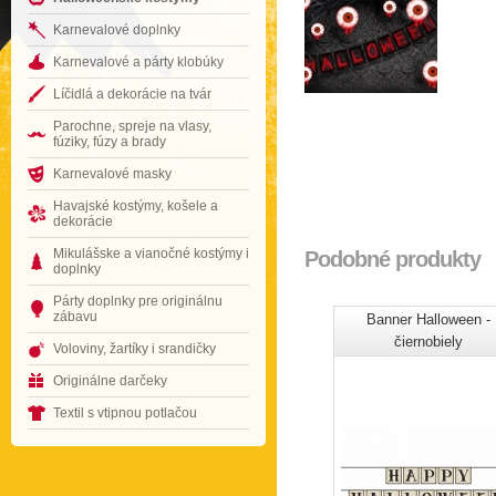
Karnevalové doplnky
Karnevalové a párty klobúky
Líčidlá a dekorácie na tvár
Parochne, spreje na vlasy,
fúziky, fúzy a brady
Karnevalové masky
Havajské kostýmy, košele a
dekorácie
Mikulášske a vianočné kostýmy i
Podobné produkty
doplnky
Párty doplnky pre originálnu
zábavu
Banner Halloween -
čiernobiely
Voloviny, žartíky i srandičky
Originálne darčeky
Textil s vtipnou potlačou