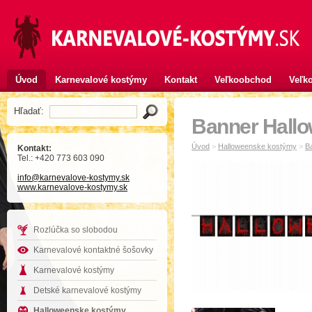
Úvod
Karnevalové kostýmy
Kontakt
Veľkoobchod
Veľko
Hľadať:
Banner Hallo
Úvod
>
Halloweenske kostýmy
>
B
Kontakt:
Tel.: +420 773 603 090
info
@karnevalove-kostymy
.sk
www.karnevalove-kostymy.sk
Rozlúčka so slobodou
Karnevalové kontaktné šošovky
Karnevalové kostýmy
Detské karnevalové kostýmy
Halloweenske kostýmy