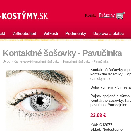
Prázdny
Košík:
akt
Veľkoobchod
Veľkosti
Podmienky
Doprava a platba
Kontaktné šošovky - Pavučinka
Úvod
>
Karnevalové kontaktné šošovky
>
Kontaktné šošovky - Pavučinka
Kontaktné šošovky s pa
kontaktné šošovky. Dop
čarodejnice.
Doba výmeny - 3 mesia
Pojmy spojené s týmto
Kontaktné šošovky, fare
pavučina, čarodejnice
23,68 €
Kód:
C12077
Sklad: Nedostupné