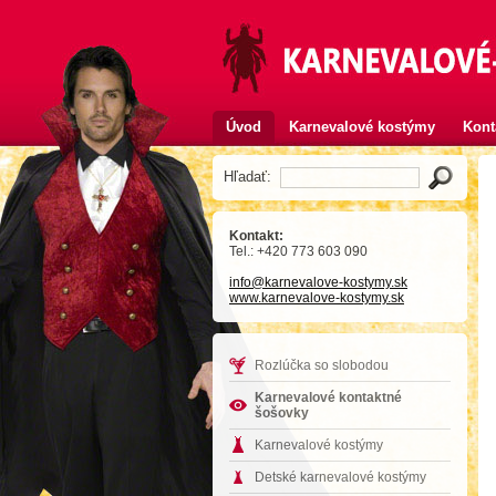
Úvod
Karnevalové kostýmy
Kont
Hľadať:
Kontakt:
Tel.: +420 773 603 090
info
@karnevalove-kostymy
.sk
www.karnevalove-kostymy.sk
Rozlúčka so slobodou
Karnevalové kontaktné
šošovky
Karnevalové kostýmy
Detské karnevalové kostýmy