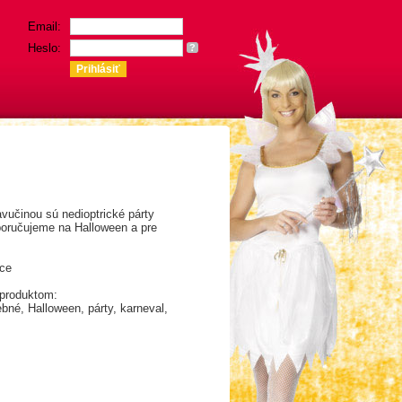
Email:
Heslo:
?
vučinou sú nedioptrické párty
oručujeme na Halloween a pre
ce
 produktom:
bné, Halloween, párty, karneval,