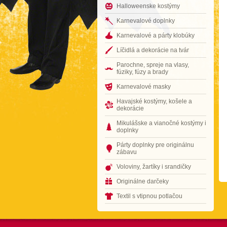
Halloweenske kostýmy
Karnevalové doplnky
Karnevalové a párty klobúky
Líčidlá a dekorácie na tvár
Parochne, spreje na vlasy,
fúziky, fúzy a brady
Karnevalové masky
Havajské kostýmy, košele a
dekorácie
Mikulášske a vianočné kostýmy i
doplnky
Párty doplnky pre originálnu
zábavu
Voloviny, žartíky i srandičky
Originálne darčeky
Textil s vtipnou potlačou