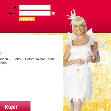
Email:
Heslo:
?
á
 duchu 70. rokov? Potom sa Vám bude
ošeľa.