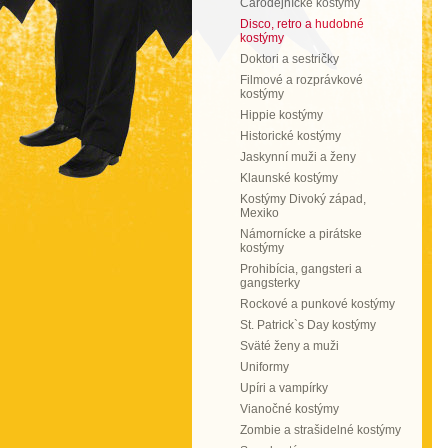
Čarodejnícke kostýmy
Disco, retro a hudobné
kostýmy
Doktori a sestričky
Filmové a rozprávkové
kostýmy
Hippie kostýmy
Historické kostýmy
Jaskynní muži a ženy
Klaunské kostýmy
Kostýmy Divoký západ,
Mexiko
Námornícke a pirátske
kostýmy
Prohibícia, gangsteri a
gangsterky
Rockové a punkové kostýmy
St. Patrick`s Day kostýmy
Sväté ženy a muži
Uniformy
Upíri a vampírky
Vianočné kostýmy
Zombie a strašidelné kostýmy