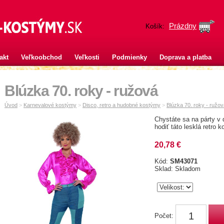
Prázdny
Košík:
akt
Veľkoobchod
Veľkosti
Podmienky
Doprava a platba
Blúzka 70. roky - ružová
Úvod
>
Karnevalové kostýmy
>
Disco, retro a hudobné kostýmy
>
Blúzka 70. roky - ružov
Chystáte sa na párty v
hodiť táto lesklá retro k
20,78 €
Kód:
SM43071
Sklad: Skladom
Počet: