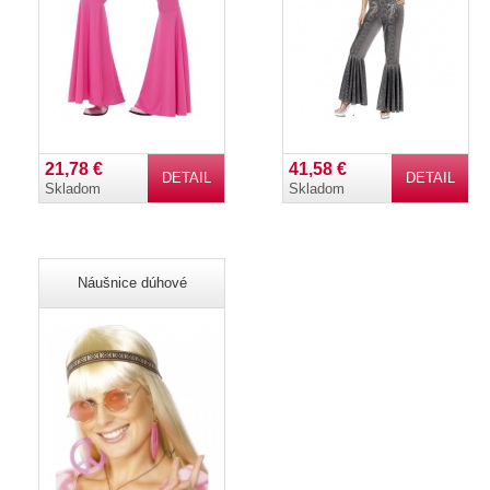
21,78 €
41,58 €
DETAIL
DETAIL
Skladom
Skladom
Náušnice dúhové