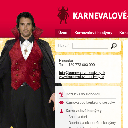
Úvod
Karnevalové kostýmy
Kont
Hľadať:
Kontakt:
Tel.: +420 773 603 090
info
@karnevalove-kostymy
.sk
www.karnevalove-kostymy.sk
Rozlúčka so slobodou
Karnevalové kontaktné šošovky
Karnevalové kostýmy
Anjeli a čerti
Beerfest a oktoberfest kostýmy