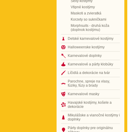
Sexy kostýmy
Vtipné kostýmy
Maskoti a zvieratká
Korzety so sukničkami
Morphsuits - druhá koža
(doplnok kostýmu)
Detské karnevalové kostýmy
Halloweenske kostýmy
Karnevalové doplnky
Karnevalové a párty klobúky
Líčidlá a dekorácie na tvár
Parochne, spreje na vlasy,
fúziky, fúzy a brady
Karnevalové masky
Havajské kostýmy, košele a
dekorácie
Mikulášske a vianočné kostýmy i
doplnky
Párty doplnky pre originálnu