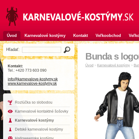
Úvod
Karnevalové kostýmy
Kontakt
Veľkoobchod
Veľko
Hľadať:
Bunda s logo
Úvod
>
Karnevalové kostýmy
>
Bun
Kontakt:
Tel.: +420 773 603 090
info
@karnevalove-kostymy
.sk
www.karnevalove-kostymy.sk
Rozlúčka so slobodou
Karnevalové kontaktné šošovky
Karnevalové kostýmy
Detské karnevalové kostýmy
Halloweenske kostýmy