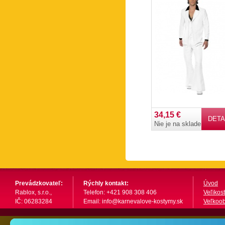
34,15 €
DETA
Nie je na sklade
Prevádzkovateľ:
Rýchly kontakt:
Úvod
Rablox, s.r.o.,
Telefon: +421 908 308 406
Veľikost
IČ: 06283284
Email: info@karnevalove-kostymy.sk
Veľkoo