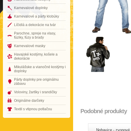
Karnevalové doplnky
Karnevalové a párty klobúky
Líčidlá a dekorácie na tvár
Parochne, spreje na vlasy,
fúziky, fúzy a brady
Karnevalové masky
Havajské kostýmy, košele a
dekorácie
Mikulášske a vianočné kostýmy i
doplnky
Párty doplnky pre originálnu
zábavu
Voloviny, žartíky i srandičky
Originálne darčeky
Textil s vtipnou potlačou
Podobné produkty
Nohavice - zvonové