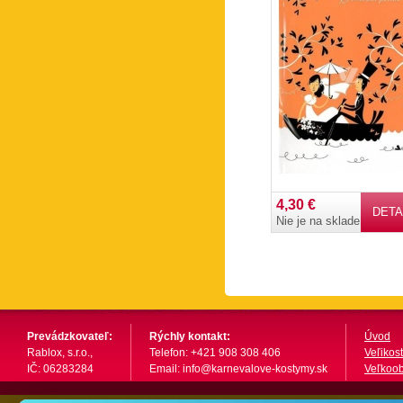
4,30 €
DETA
Nie je na sklade
Prevádzkovateľ:
Rýchly kontakt:
Úvod
Rablox, s.r.o.,
Telefon: +421 908 308 406
Veľikost
IČ: 06283284
Email: info@karnevalove-kostymy.sk
Veľkoo