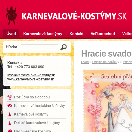
Úvod
Karnevalové kostýmy
Kontakt
Veľkoobchod
Veľko
Hľadať:
Hracie svado
Úvod
>
Originálne darčeky
>
Priani
Kontakt:
Tel.: +420 773 603 090
info
@karnevalove-kostymy
.sk
www.karnevalove-kostymy.sk
Rozlúčka so slobodou
Karnevalové kontaktné šošovky
Karnevalové kostýmy
Detské karnevalové kostýmy
Halloweenske kostýmy