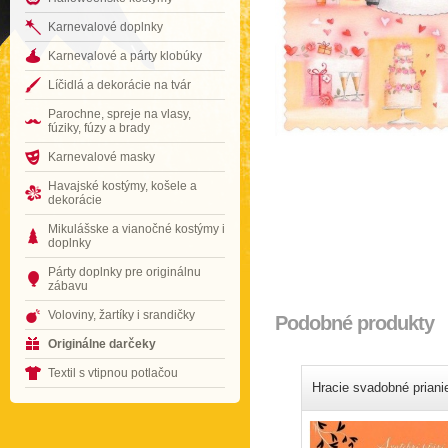
Karnevalové doplnky
Karnevalové a párty klobúky
Líčidlá a dekorácie na tvár
Parochne, spreje na vlasy,
fúziky, fúzy a brady
Karnevalové masky
Havajské kostýmy, košele a
dekorácie
Mikulášske a vianočné kostýmy i
doplnky
Párty doplnky pre originálnu
zábavu
Voloviny, žartíky i srandičky
Podobné produkty
Originálne darčeky
Textil s vtipnou potlačou
Hracie svadobné priani